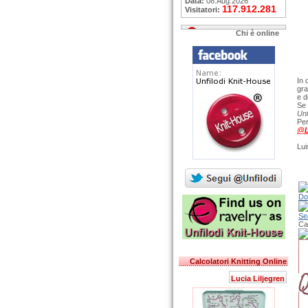
Data:
08.Aug.2026
117.912.281
Visitatori:
Chi è online
In 
gra
e d
Se 
Unf
Per
@L
Lui
Do
Se
Ca
Calcolatori Knitting Online
Lucia Liljegren