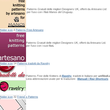
Patterns
Gratuiti
delle migliori Designers UK, offerti da
Artesano Ltd.
per l'uso con i filati
Manos del Uruguay
.
4
Patterns Free Artesano
Patterns
Gratuiti
delle migliori Designers UK, offerti da Artesano Ltd.
per l'uso con i suoi filati
.
14
Patterns tradotti da Ravelry
Patterns
Free
delle Knitters di
Ravelry
, tradotti in Italiano per
unfilodi
Lista abbreviazioni usate per le traduzioni :
Manuali / Rav-Shortcuts
32
Friend´s Patterns