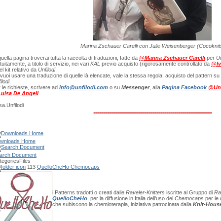
Marina Zschauer Carelli con Julie Weisenberger (Cocoknit
quella pagina troverai tutta la raccolta di traduzioni, fatte da
@Marina Zschauer Carelli
per
Un
tuitamente, a titolo di servizio, nei vari
KAL
previo acquisto (rigorosamente controllato da
@Iv
el kit relativo da
Unfilodi
.
vuoi usare una traduzione di quelle là elencate, vale la stessa regola, acquisto del pattern su
ilodi
.
 le richieste, scrivere ad
info@unfilodi.com
o su
Messenger
, alla
Pagina Facebook
@Unf
uisa De Angeli
.
sa.Unfilodi
------------------------------------------------------------
wnloads Home
arch Document
tegories
Files
113
QuelloCheHo Chemocaps
i Patterns tradotti o creati dalle
Raveler-Knitters
iscritte al Gruppo di
Ra
QuelloCheHo
, per la diffusione in Italia dell'uso dei
Chemocaps
per le
che subiscono la chemioterapia, iniziativa patrocinata dalla
Knit-Hous