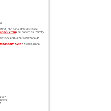
s)
filodi
, che sono state distribuite
onne Ferrari
) del pattern su
Ravelry
Ravelry
e filato per realizzarlo da
ilodi Knithouse
o sul mio diario,
velry
 donne
e