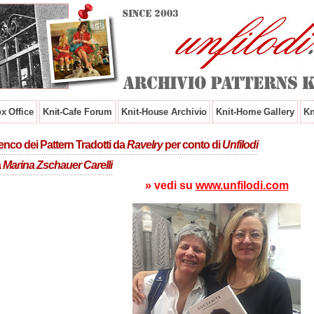
x Office
Knit-Cafe Forum
Knit-House Archivio
Knit-Home Gallery
Kn
enco dei Pattern Tradotti da
Ravelry
per conto di
Unfilodi
a
Marina Zschauer Carelli
» vedi su
www.unfilodi.com