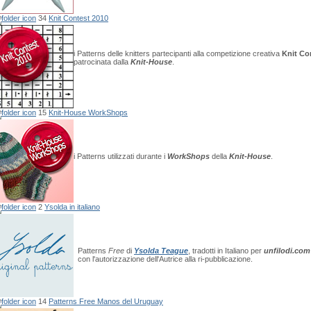
34
Knit Contest 2010
i Patterns delle knitters partecipanti alla competizione creativa
Knit Co
patrocinata dalla
Knit-House
.
15
Knit-House WorkShops
i Patterns utilizzati durante i
WorkShops
della
Knit-House
.
2
Ysolda in italiano
Patterns
Free
di
Ysolda Teague
, tradotti in Italiano per
unfilodi.com
con l'autorizzazione dell'Autrice alla ri-pubblicazione.
14
Patterns Free Manos del Uruguay