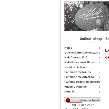
Unfilodi eShop
Bo
Home
El
QuelloCheHo Chemocaps
d
Knit Contest 2010
Knit-House WorkShops
Ysolda in italiano
Patterns Free Manos
Patterns Free Artesano
Patterns tradotti da Ravelry
Friend´s Patterns
Manuali
Visitatori Totali
dal 01.Gen.2007